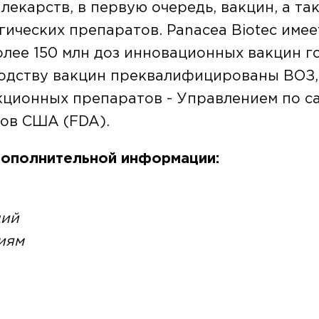
екарств, в первую очередь, вакцин, а та
ических препаратов. Panacea Biotec имее
олее 150 млн доз инновационных вакцин го
одству вакцин преквалифицированы ВОЗ,
кционных препаратов - Управлением по с
ов США (FDA).
дополнительной информации:
ций
иям