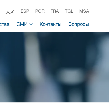
عربي
ESP
POR
FRA
TGL
MSA
ства
СМИ
Контакты
Вопросы
алеи
Новости
ямых инвестиций
Пресс-релизы
тки вакцин
Материалы для СМИ
Комментарии экспертов
вакцин