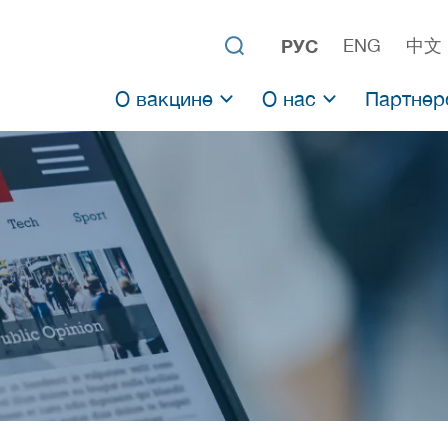
РУС
ENG
中文
О вакцине
О нас
Партнер
О Спутник V
НИЦЭМ им. Н. Ф. Гам
О Спутник Лайт
Российский фонд пр
Клинические испытания
Предыдущие разрабо
Результаты применения вакцин
Научные исследования
Аденовирусные вакцины
Список исследований аденовирусных 