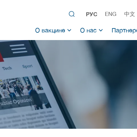
РУС
ENG
中文
О вакцине
О нас
Партнер
О Спутник V
НИЦЭМ им. Н. Ф. Гам
О Спутник Лайт
Российский фонд пр
Клинические испытания
Предыдущие разрабо
Результаты применения вакцин
Научные исследования
Аденовирусные вакцины
Список исследований аденовирусных 