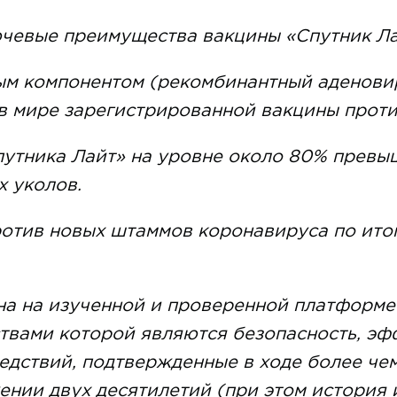
чевые преимущества вакцины «Спутник Ла
ым компонентом (рекомбинантный аденовир
 в мире зарегистрированной вакцины прот
путника Лайт» на уровне около 80% превы
х уколов.
ротив новых штаммов коронавируса по ито
на на изученной и проверенной платформ
вами которой являются безопасность, эфф
едствий, подтвержденные в ходе более че
ении двух десятилетий (при этом история