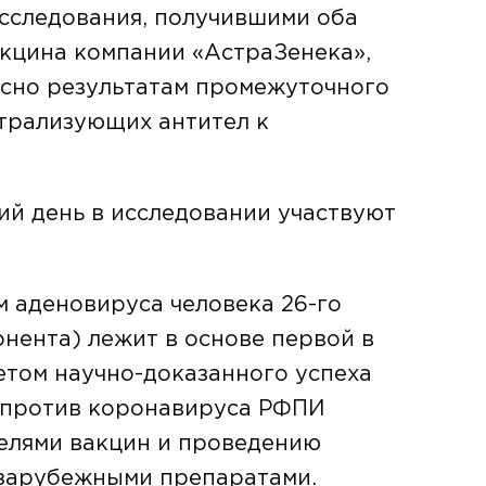
сследования, получившими оба
акцина компании «АстраЗенека»,
ласно результатам промежуточного
йтрализующих антител к
ий день в исследовании участвуют
м аденовируса человека 26-го
онента) лежит в основе первой в
етом научно-доказанного успеха
а против коронавируса РФПИ
телями вакцин и проведению
 зарубежными препаратами.