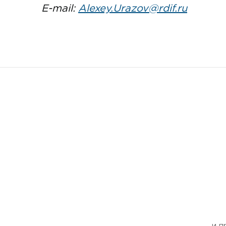
E-mail:
Alexey.Urazov@rdif.ru
и п