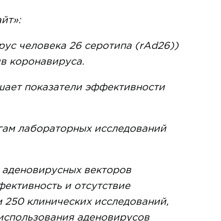
йт»:
ус человека 26 серотипа (rАd26))
ив коронавируса.
шает показатели эффективности
гам лабораторных исследований
е аденовирусных векторов
ективность и отсутствие
м 250 клинических исследований,
 использования аденовирусов