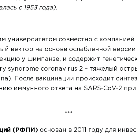
лась с 1953 года).
 университетом совместно с компанией V
ый вектор на основе ослабленной версии
екцию у шимпанзе, и содержит генетичес
tory syndrome coronavirus 2 – тяжелый ос
па). После вакцинации происходит синте
анию иммунного ответа на SARS-CoV-2 п
***
иций (РФПИ)
основан в 2011 году для инве