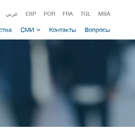
عربي
ESP
POR
FRA
TGL
MSA
ства
СМИ
Контакты
Вопросы
алеи
Новости
ямых инвестиций
Пресс-релизы
тки вакцин
Материалы для СМИ
Комментарии экспертов
вакцин