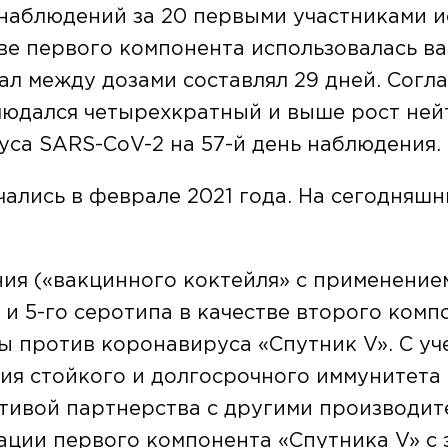
наблюдений за 20 первыми участниками и
ве первого компонента использовалась в
вал между дозами составлял 29 дней. Сог
людался четырехкратный и выше рост не
уса SARS-CoV-2 на 57-й день наблюдения.
ались в феврале 2021 года. На сегодняшн
ия («вакцинного коктейля» с применение
и 5-го серотипа в качестве второго комп
 против коронавируса «Спутник V». С уч
ния стойкого и долгосрочного иммунитет
ативой партнерства с другими производи
ации первого компонента «Спутника V» с