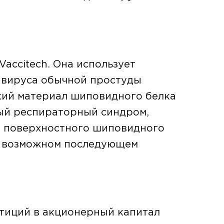
accitech. Она использует
 вируса обычной простуды
кий материал шиповидного белка
трый респираторный синдром,
з поверхностного шиповидного
ри возможном последующем
стиций в акционерный капитал