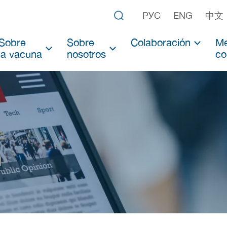
РУС
ENG
中文
Sobre
Sobre
Сolaboración
Me
la vacuna
nosotros
co
Colaboración con prod
Sobre Sputnik V
El Centro Gamaleya
No
Colaboración con cientí
Sobre Sputnik Light
El Fondo Ruso de Inversión Directa
No
Ensayos clínicos
Vacunas desarrolladas previamente
Ma
Datos oficiales
Te
a
Estudios científicos
Vacunas de Adenovirus
Lista de los estudios de vacunas de adenovirus