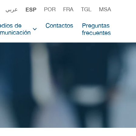
عربي
ESP
POR
FRA
TGL
MSA
dios de
Contactos
Preguntas
municación
frecuentes
uctores
ticias
ficos
ta de Prensa
teriales para la Prensa
stimonios de expertos