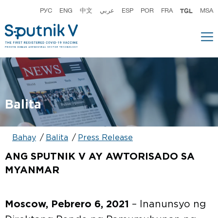
РУС
ENG
中文
عربي
ESP
POR
FRA
TGL
MSA
Balita
Bahay
Balita
Press Release
ANG SPUTNIK V AY AWTORISADO SA
MYANMAR
Moscow, Pebrero 6, 2021
– Inanunsyo ng