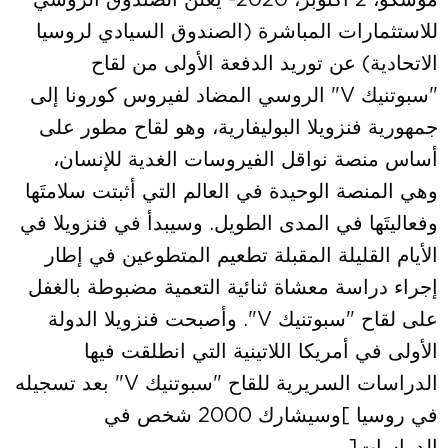
موسكو، 2 أكتوبر، 2020- يعلن الصندوق الروسي
للاستثمارات المباشرة (الصندوق السيادي لروسيا
الاتحادية) عن توريد الدفعة الأولى من لقاح
"سبوتنيك V" الروسي المضاد لفيروس كورونا إلى
جمهورية فنزويلا البوليفارية، وهو لقاح مطور على
أساس منصة نواقل الفيروسات الغدية للإنسان،
وهي المنصة الوحيدة في العالم التي أثبتت سلامتَها
وفعاليتَها في المدى الطويل. وسيبدأ في فنزويلا في
الأيام القليلة المقبلة تطعيم المتطوعين في إطار
إجراء دراسة معشاة ثنائية التعمية مضبوطة بالغفل
على لقاح "سبوتنيك V". وأصبحت فنزويلا الدولة
الأولى في أمريكا اللاتينية التي انطلقت فيها
الدراسات السريرية للقاح "سبوتنيك V" بعد تسجيله
في روسيا ]وسيشارك 2000 شخص في