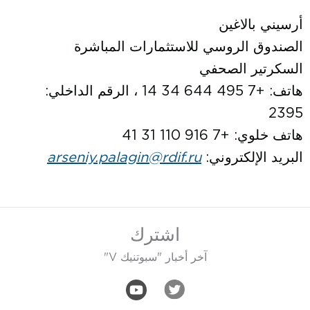
أرسيني بالاغين
الصندوق الروسي للاستثمارات المباشرة
السكرتير الصحفي
هاتف: +7 495 644 34 14 ، الرقم الداخلي:
2395
هاتف خلوي: +7 916 110 31 41
البريد الإلكتروني:
arseniy.palagin@rdif.ru
اشترك
آخر أخبار "سبوتنيك V"