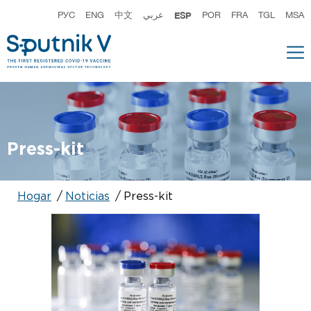
РУС
ENG
中文
عربي
ESP
POR
FRA
TGL
MSA
Press-kit
Hogar
Noticias
Press-kit