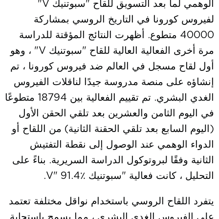
الوهمي لما بعد التسويق للقاح "سبوتنيك V"
لفيروس كورونا في التاريخ الروسي بمشاركة
40000 متطوع. أظهرت النتائج المؤقتة للدراسة
مرة أخرى الفعالية العالية للقاح "سبوتنيك V" ، وهو
أول لقاح مسجل في العالم ضد فيروس كورونا ، تم
إنشاؤه على منصة مدروسة جيدًا لناقلات الفيروس
الغدي البشري. تم تقييم الفعالية بين 18794 متطوعًا
في اليوم الثامن والعشرين بعد تلقي الحقن الأول
(اليوم السابع بعد تلقي الحقنة الثانية) من اللقاح أو
الدواء الوهمي عند الوصول إلى نقطة التفتيش
الثانية وفقًا لبروتوكول الدراسة السريرية. بناءً على
التحليل ، كانت فعالية "سبوتنيك V" 91.4٪.
يتفرد اللقاح الروسي باستخدام نواقل مختلفة تعتمد
على الفيروس الغدي البشري ، مما يسمح باستجابة