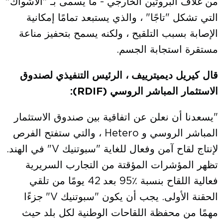
من غلاف البروتين الخارجي - ما يسمى بـ "الأشواك"
التي تشكل "تاجًا" ، والذي يستبعد تمامًا إمكانية
الإصابة بسبب التلقيح ، ولكنه يسمح بتحفيز مناعة
مستقرة استجابة الجسم.
قال كيريل ديميترييف ، الرئيس التنفيذي لصندوق
الاستثمار المباشر الروسي
(
RDIF
):
"يسعدنا أن نعلن عن اتفاقية بين صندوق الاستثمار
المباشر الروسي و Hetero ، والتي ستفتح الفرص
لإنتاج لقاح آمن وفعال للغاية "سبوتنيك V" في الهند.
تظهر المؤشرات المؤقتة من التجارب السريرية
فعالية اللقاح بنسبة ٪95 بعد 42 يومًا من تلقي
الحقنة الأولى. يجب أن يكون "سبوتنيك V" جزءًا
مهمًا من محفظة اللقاحات الوطنية لكل بلد حيث