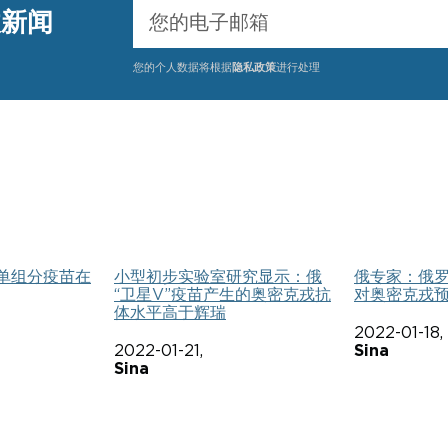
收新闻
您的个人数据将根据
隐私政策
进行处理
ht”单组分疫苗在
小型初步实验室研究显示：俄
俄专家：俄罗
“卫星V”疫苗产生的奥密克戎抗
对奥密克戎预
体水平高于辉瑞
2022-01-18,
2022-01-21,
Sina
Sina