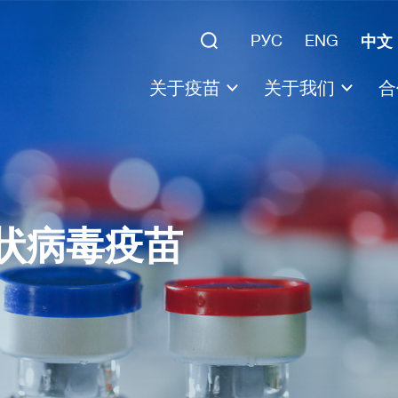
РУС
ENG
中文
关于疫苗
关于我们
合
关于“Sputnik V”
伽马勒国家流行病
生
关于“Sputnik Light”
俄罗斯直接投资基
科
临床试验
过去开发的疫苗
疫苗结果
状病毒疫苗
科学研究
腺病毒疫苗
所有腺病毒疫苗试验一览表