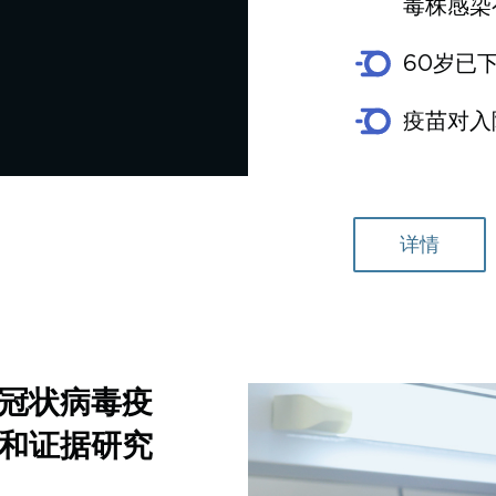
毒株感染
60岁已
疫苗对入
详情
冠状病毒疫
和证据研究