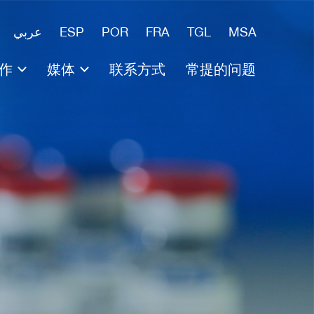
عربي
ESP
POR
FRA
TGL
MSA
作
媒体
联系方式
常提的问题
学和微生物学研究中心
产商合作
新闻
金
学家合作
新聞稿
媒体材料
专家评论