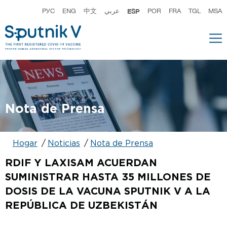
РУС
ENG
中文
عربي
ESP
POR
FRA
TGL
MSA
Nota de Prensa
Hogar
Noticias
Nota de Prensa
RDIF Y LAXISAM ACUERDAN
SUMINISTRAR HASTA 35 MILLONES DE
DOSIS DE LA VACUNA SPUTNIK V A LA
REPÚBLICA DE UZBEKISTÁN