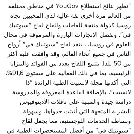
"تظهر نتائج استطلاع YouGov في مناطق مختلفة
من العالم مرة أخرى ثقة عالية لدى المجيبين تجاه
روسيا كدولة منتجة للقاحات وللقاح لقاح "سبوتنيك
في". وبفضل الإنجازات البارزة والمرموقة في مجال
العلوم في روسيا، ، ينقذ لقاح "سبوتنيك في" أرواح
الناس في جميع أنحاء العالم، وقد وافقت عليه أكثر
من 50 بلدا. يتتمع اللقاح بعدد من الفوائد والمزايا
الرئيسية، بما في ذلك الفعالية على مستوى 91,6%،
التي أكدتها مجلة لانسيت الطبية الرائدة "ذا
لانسيت"، بالإضافة القاعدة المعروفة والمدروسة
دراسة جيدة والمبنية على ناقلات الأدينوفيوس
البشرية المتجهة التي أثبتت جدواها، وسهولة
وبساطة الخدمات اللوجستية، مما يجعل لقاح
"سبوتنيك في" من أفضل المستحضرات الطبية في