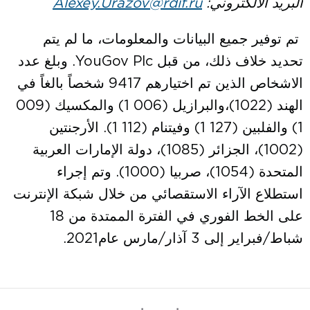
البريد الالكتروني:
Alexey.Urazov@rdif.ru
تم توفير جميع البيانات والمعلومات، ما لم يتم
تحديد خلاف ذلك، من قبل YouGov Plc. وبلغ عدد
الاشخاص الذين تم اختيارهم 9417 شخصاً بالغاً في
الهند (1022)،والبرازيل (006 1) والمكسيك (009
1) والفلبين (127 1) وفيتنام (112 1). الأرجنتين
(1002)، الجزائر (1085)، دولة الإمارات العربية
المتحدة (1054)، صربيا (1000). وتم إجراء
استطلاع الآراء الاستقصائي من خلال شبكة الإنترنت
على الخط الفوري في الفترة الممتدة من 18
شباط/فبراير إلى 3 آذار/مارس عام2021.