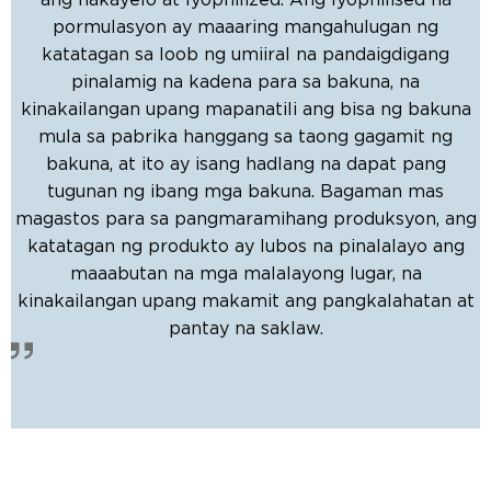
ang nakayelo at lyophilized. Ang lyophilised na
pormulasyon ay maaaring mangahulugan ng
katatagan sa loob ng umiiral na pandaigdigang
pinalamig na kadena para sa bakuna, na
kinakailangan upang mapanatili ang bisa ng bakuna
mula sa pabrika hanggang sa taong gagamit ng
bakuna, at ito ay isang hadlang na dapat pang
tugunan ng ibang mga bakuna. Bagaman mas
magastos para sa pangmaramihang produksyon, ang
katatagan ng produkto ay lubos na pinalalayo ang
maaabutan na mga malalayong lugar, na
kinakailangan upang makamit ang pangkalahatan at
pantay na saklaw.