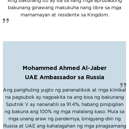
Ang bakunang ito ay isa sa ilang mga aprubadong
bakunang ginawang makukuha nang libre sa mga
mamamayan at residente sa Kingdom.
Mohammed Ahmed Al-Jaber
UAE Ambassador sa Russia
Ang panghuling yugto ng pananaliksik at mga klinikal
na pagsubok ay nagpakita na ang bisa ng bakunang
Sputnik V ay nananatili sa 91.4%, habang pinipigilan
ng bakuna ang 100% ng mga malalang kaso. Mula sa
mga unang araw ng pandemya, binigyang-diin ng
Russia at UAE ang kahalagahan ng mga pinagsamang