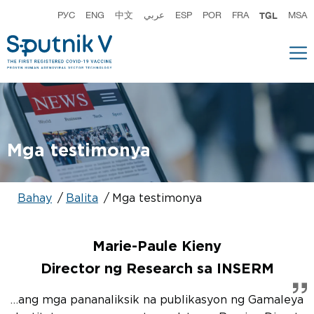
РУС
ENG
中文
عربي
ESP
POR
FRA
TGL
MSA
Mga testimonya
Bahay
Balita
Mga testimonya
Marie-Paule Kieny
Director ng Research sa INSERM
…ang mga pananaliksik na publikasyon ng Gamaleya