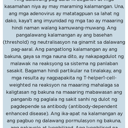
kasamahan niya ay may maraming kalamangan. Una,
ang mga adenovirus ay matatagpuan sa lahat ng
dako, kaya't ang imyunidad ng mga tao ay maaaring
hindi naman walang kamuwang-muwang. Ang
pangalawang kalamangan ay ang basehan
(threshold) ng neutralisasyon na ginamit sa dalawang
pag-aaral. Ang pangatlong kalamangan ay ang
bakuna, gaya sa mga nauna dito, ay nakapagdulot ng
malawak na reaksyong sa sistema ng panlaban
sasakit. Bagaman hindi partikular na tinalakay, ang
mga resulta ay nagpapakita ng T-helper1-cell-
weighted na reaksyon na maaaring mahalaga sa
kaligtasan ng bakuna na maaaring mabawasan ang
panganib ng paglala ng sakit sanhi ng dulot ng
pagdepende sa antibody (antibody-dependent
enhanced disease). Ang ika-apat na kalamangan ay
ang pagbuo ng dalawang pormulasyon ng bakuna,