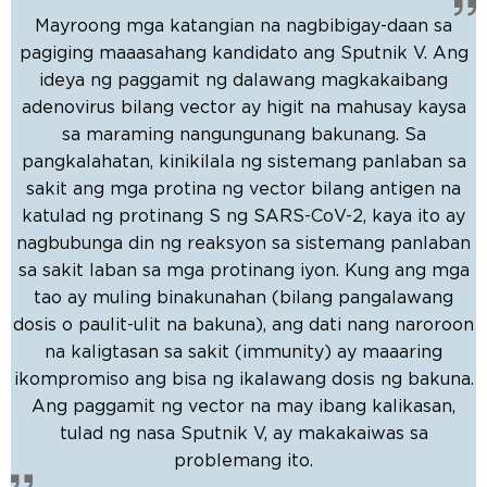
Mayroong mga katangian na nagbibigay-daan sa
pagiging maaasahang kandidato ang Sputnik V. Ang
ideya ng paggamit ng dalawang magkakaibang
adenovirus bilang vector ay higit na mahusay kaysa
sa maraming nangungunang bakunang. Sa
pangkalahatan, kinikilala ng sistemang panlaban sa
sakit ang mga protina ng vector bilang antigen na
katulad ng protinang S ng SARS-CoV-2, kaya ito ay
nagbubunga din ng reaksyon sa sistemang panlaban
sa sakit laban sa mga protinang iyon. Kung ang mga
tao ay muling binakunahan (bilang pangalawang
dosis o paulit-ulit na bakuna), ang dati nang naroroon
na kaligtasan sa sakit (immunity) ay maaaring
ikompromiso ang bisa ng ikalawang dosis ng bakuna.
Ang paggamit ng vector na may ibang kalikasan,
tulad ng nasa Sputnik V, ay makakaiwas sa
problemang ito.