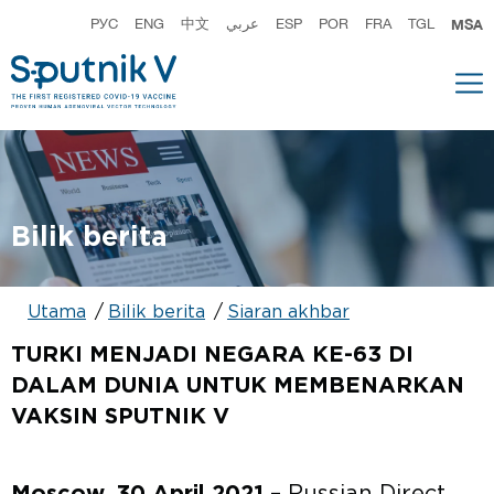
РУС
ENG
中文
عربي
ESP
POR
FRA
TGL
MSA
Bilik berita
Utama
Bilik berita
Siaran akhbar
TURKI MENJADI NEGARA KE-63 DI
DALAM DUNIA UNTUK MEMBENARKAN
VAKSIN SPUTNIK V