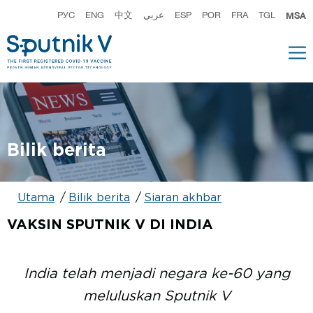
РУС
ENG
中文
عربي
ESP
POR
FRA
TGL
MSA
Bilik berita
Utama
Bilik berita
Siaran akhbar
VAKSIN SPUTNIK V DI INDIA
India telah menjadi negara ke-60 yang
meluluskan Sputnik V