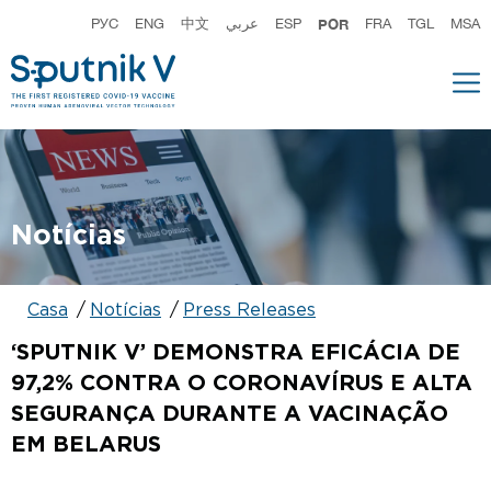
РУС
ENG
中文
عربي
ESP
POR
FRA
TGL
MSA
Notícias
Сasa
Notícias
Press Releases
‘SPUTNIK V’ DEMONSTRA EFICÁCIA DE
97,2% CONTRA O CORONAVÍRUS E ALTA
SEGURANÇA DURANTE A VACINAÇÃO
EM BELARUS