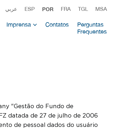
عربي
ESP
POR
FRA
TGL
MSA
Imprensa
Contatos
Perguntas
Frequentes
fabricantes
Notícias
diretos
 cientistas
Imprensar
 de vacinas
Material para a imprensa
Depoimentos
mpany "Gestão do Fundo de
-FZ datada de 27 de julho de 2006
ento de pessoal dados do usuário