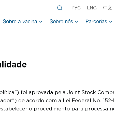
РУС
ENG
中文
Sobre a vacina
Sobre nós
Parcerias
Sobre a Sputnik V
Centro Gamaleya
Parceria com 
Sobre a Sputnik Light
Fundo Russo de investimentos 
Parcerias com
Testes clínicos
Desenvolvimentos precedentes
Dados oficiais
alidade
Estudos científicos
Vacinas de adenovírus
Lista de os estudos em vacinas de adenovírus
("Política") foi aprovada pela Joint Stock Co
ador") de acordo com a Lei Federal No. 152
 estabelecer o procedimento para processam