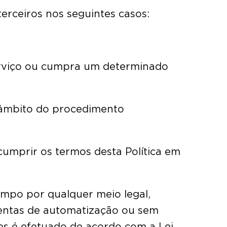
terceiros nos seguintes casos:
serviço ou cumpra um determinado
no âmbito do procedimento
cumprir os termos desta Política em
empo por qualquer meio legal,
mentas de automatização ou sem
res é efetuado de acordo com a Lei